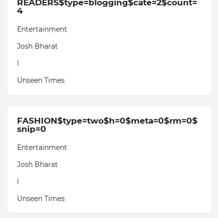
READERS$type=blogging$cate=2$count=
4
Entertainment
Josh Bharat
l
Unseen Times
FASHION$type=two$h=0$meta=0$rm=0$
snip=0
Entertainment
Josh Bharat
l
Unseen Times