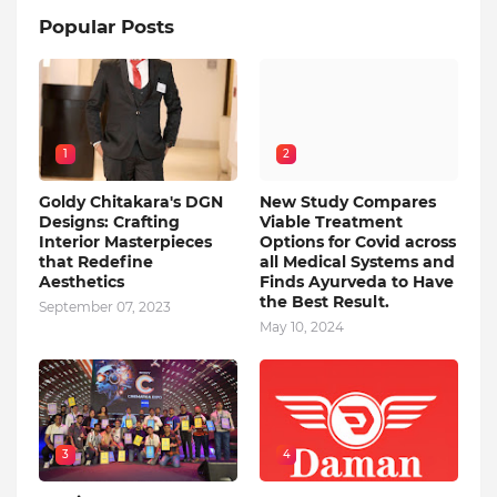
Popular Posts
1
2
Goldy Chitakara's DGN
New Study Compares
Designs: Crafting
Viable Treatment
Interior Masterpieces
Options for Covid across
that Redefine
all Medical Systems and
Aesthetics
Finds Ayurveda to Have
the Best Result.
September 07, 2023
May 10, 2024
3
4