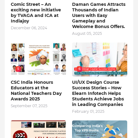
Comic Street – An
Daman Games Attracts
exciting new initiative
Thousands of Indian
by TVAGA and ICA at
Users with Easy
Indiajoy
Gameplay and
Welcome Bonus Offers.
December 06, 2024
August 05, 2025
5
6
CSC India Honours
UI/UX Design Course
Educators at the
Success Stories – How
National Teachers Day
Elearn Infotech Helps
Awards 2025
Students Achieve Jobs
in Leading Companies
September 07, 2025
February 01, 2025