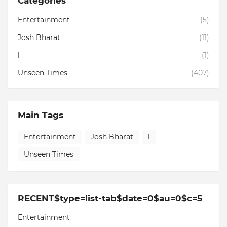
Categories
Entertainment
(5)
Josh Bharat
(11)
l
(1)
Unseen Times
(407)
Main Tags
Entertainment
Josh Bharat
l
Unseen Times
RECENT$type=list-tab$date=0$au=0$c=5
Entertainment