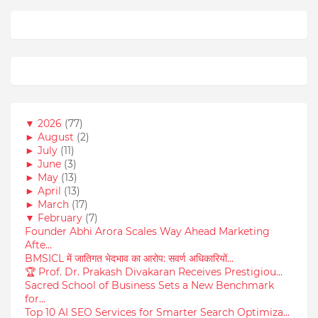
▼
2026
(77)
►
August
(2)
►
July
(11)
►
June
(3)
►
May
(13)
►
April
(13)
►
March
(17)
▼
February
(7)
Founder Abhi Arora Scales Way Ahead Marketing
Afte...
BMSICL में जातिगत भेदभाव का आरोप: सवर्ण अधिकारियों...
🏆 Prof. Dr. Prakash Divakaran Receives Prestigiou...
Sacred School of Business Sets a New Benchmark
for...
Top 10 AI SEO Services for Smarter Search Optimiza...