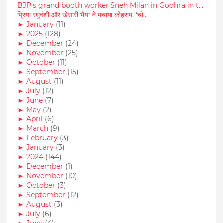
BJP's grand booth worker Sneh Milan in Godhra in t...
प्रिया रघुवंशी और खेसारी भैया ने मचाया कोहराम, ‘चो...
►
January
(11)
►
2025
(128)
►
December
(24)
►
November
(25)
►
October
(11)
►
September
(15)
►
August
(11)
►
July
(12)
►
June
(7)
►
May
(2)
►
April
(6)
►
March
(9)
►
February
(3)
►
January
(3)
►
2024
(144)
►
December
(1)
►
November
(10)
►
October
(3)
►
September
(12)
►
August
(3)
►
July
(6)