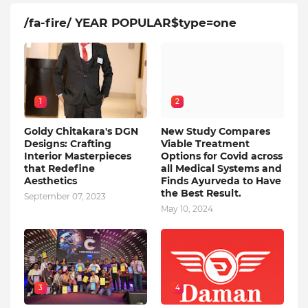
/fa-fire/ YEAR POPULAR$type=one
1
2
Goldy Chitakara's DGN
New Study Compares
Designs: Crafting
Viable Treatment
Interior Masterpieces
Options for Covid across
that Redefine
all Medical Systems and
Aesthetics
Finds Ayurveda to Have
the Best Result.
September 07, 2023
May 10, 2024
3
4