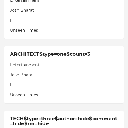
Entertainment
Josh Bharat
l
Unseen Times
ARCHITECT$type=one$count=3
Entertainment
Josh Bharat
l
Unseen Times
TECH$type=three$author=hide$comment
=hide$rm=hide