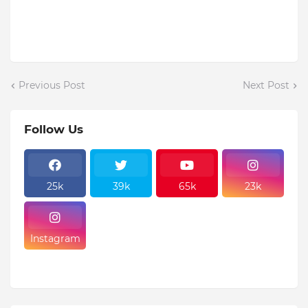
Previous Post
Next Post
Follow Us
25k
39k
65k
23k
Instagram