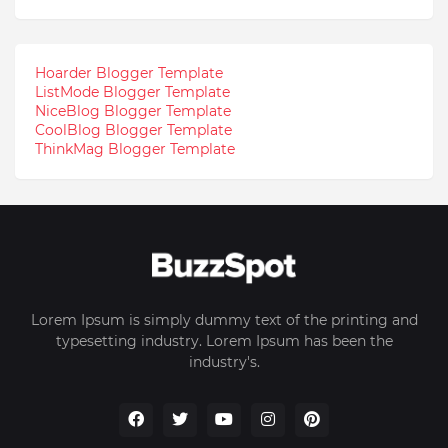
Hoarder Blogger Template
ListMode Blogger Template
NiceBlog Blogger Template
CoolBlog Blogger Template
ThinkMag Blogger Template
Lorem Ipsum is simply dummy text of the printing and
typesetting industry. Lorem Ipsum has been the
industry's.