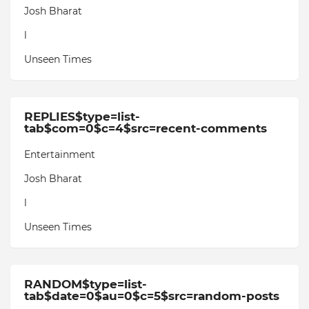
Josh Bharat
l
Unseen Times
REPLIES$type=list-
tab$com=0$c=4$src=recent-comments
Entertainment
Josh Bharat
l
Unseen Times
RANDOM$type=list-
tab$date=0$au=0$c=5$src=random-posts