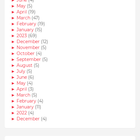
►
June
(4)
►
May
(5)
►
April
(19)
►
March
(47)
►
February
(19)
►
January
(15)
►
2023
(69)
►
December
(12)
►
November
(5)
►
October
(4)
►
September
(5)
►
August
(5)
►
July
(5)
►
June
(6)
►
May
(4)
►
April
(3)
►
March
(5)
►
February
(4)
►
January
(11)
►
2022
(4)
►
December
(4)