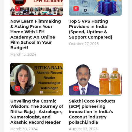
7
8
Now Learn Filmmaking
Top 5 VPS Hosting
& Acting From Your
Providers in India
Home With LFH
(Speed, Uptime &
Academy: An Online
Support Compared)
Film School In Your
October 27, 2025
Budget!
March 15, 2024
9
10
Unveiling the Cosmic
Sakthi Coco Products
Wisdom: The Journey of
(SCP) pioneering
Ritika Bajaj - Astrologer,
innovation in India's
Numerologist, and
Coconut industry
Akashic Record Reader
pollachi,india
March 30, 2024
August 02, 2025